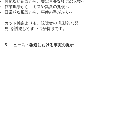
何気ない前景から、実は重要な後景の人物へ
作業風景から、ミスや異変の兆候へ
日常的な風景から、事件の手がかりへ
カット編集
よりも、視聴者の“能動的な発
見”を誘発しやすい点が特徴です。
5. ニュース・報道における事実の提示
ニュース映像では、ピン送りは演出的な技巧
というより、事実をわかりやすく示すための
説明手法として使われます。
桜の枝のつぼみから、実際に咲いている花へ
プレートや説明物から、現場の状況へ
手前の目印から、奥の被写体へ
「この場所の、この部分が、いま変化してい
る」という一点の事実を、1カットの中で明
確に伝えることができます。
6. カットを割りたくない業務映像・記録映