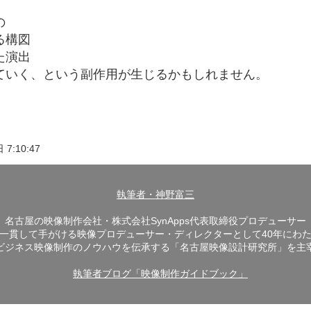
の
る構図
た演出
ていく、という副作用が生じるかもしれません。
7:10:47
執筆者・神野富三
名古屋の映像制作会社・株式会社SynApps代表取締役プロデューサー
一貫して手がける映像プロデューサー・ディレクターとして40年にわ
​ビジネス映像制作のノウハウを伝承する「名古屋映像設計研究所」を主
執筆者ブログ「映像制作ガイドブック」