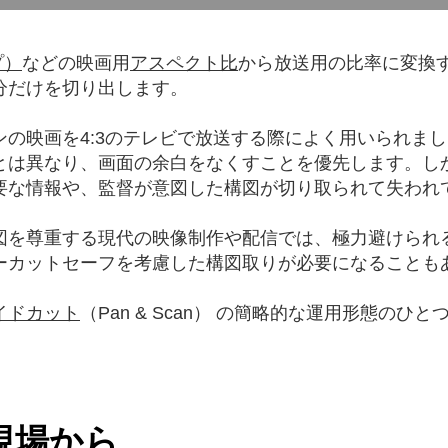
プ）
などの映画用
アスペクト比
から放送用の比率に変換
分だけを切り出します。
ンの映画を4:3のテレビで放送する際によく用いられま
とは異なり、画面の余白をなくすことを優先します。し
要な情報や、監督が意図した構図が切り取られて失われ
図を尊重する現代の映像制作や配信では、極力避けられ
ーカットセーフを考慮した構図取りが必要になることも
イドカット
（Pan & Scan） の簡略的な運用形態の
現場から