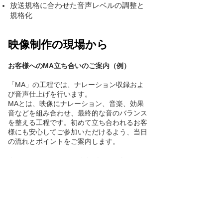
放送規格に合わせた音声レベルの調整と
規格化
映像制作の現場から
お客様へのMA立ち合いのご案内（例）
「MA」の工程では、ナレーション収録およ
び音声仕上げを行います。
MAとは、映像にナレーション、音楽、効果
音などを組み合わせ、最終的な音のバランス
を整える工程です。初めて立ち合われるお客
様にも安心してご参加いただけるよう、当日
の流れとポイントをご案内します。
当日は、ナレーターが防音ブースで収録を行
い、調整室ではミキサー（MA技師）が音量
や質感を調整します。お客様と弊社スタッフ
は調整室で映像を確認しながら、読み方やニ
ュアンスについてご要望をお伝えいただけま
す。専門用語や固有名詞の読み方について
は、事前に方針をすり合わせておくことで、