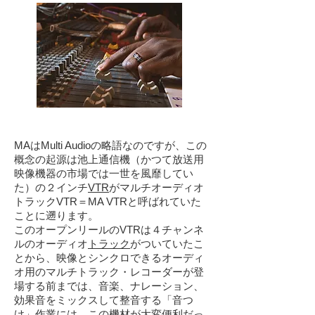
MAはMulti Audioの略語なのですが、この
概念の起源は池上通信機（かつて放送用
映像機器の市場では一世を風靡してい
た）の２インチ
VTR
がマルチオーディオ
トラックVTR＝MA VTRと呼ばれていた
ことに遡ります。
このオープンリールのVTRは４チャンネ
ルのオーディオ
トラック
がついていたこ
とから、映像とシンクロできるオーディ
オ用のマルチトラック・レコーダーが登
場する前までは、音楽、ナレーション、
効果音をミックスして整音する「音つ
け」作業には、この機材が大変便利だっ