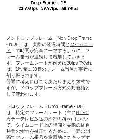
ノンドロップフレーム（Non-Drop Frame
- NDF）は、実際の経過時間と
タイムコー
ド
上の時間が完全に一致するように、
フ
レーム
番号が連続して増加していきま
す。
フレームレート
が例えば30fpsであれ
ば、1秒間に30個のフレーム番号が順番に
割り振られます。
普通に考えればごくあたりまえな方式で
すが、
ドロップフレーム
方式の対義語と
して使われます。
ドロップフレーム
（Drop Frame - DF）
は、特定のフレームレート（主に
NTSC
カラーテレビ放送の約29.97fps）におい
て、タイムコード上の時間と実際の経過
時間のずれを補正するために、一定の間
隔でフレーム番号を意図的にスキップす