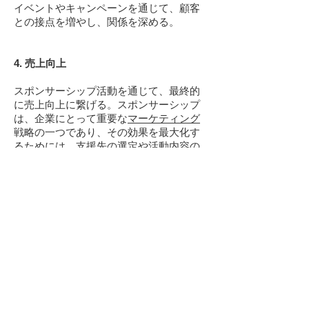
イベントやキャンペーンを通じて、顧客
との接点を増やし、関係を深める。
4. 売上向上
スポンサーシップ活動を通じて、最終的
に売上向上に繋げる。スポンサーシップ
は、企業にとって重要な
マーケティング
戦略の一つであり、その効果を最大化す
るためには、支援先の選定や活動内容の
検討が重要です。
映像制作の現場から
広告主はクライアント
スポンサーは、主に資金や資源の提供を通じ
て、イベント、プロジェクト、個人、組織な
どを支援する役割を担います。ただし、その